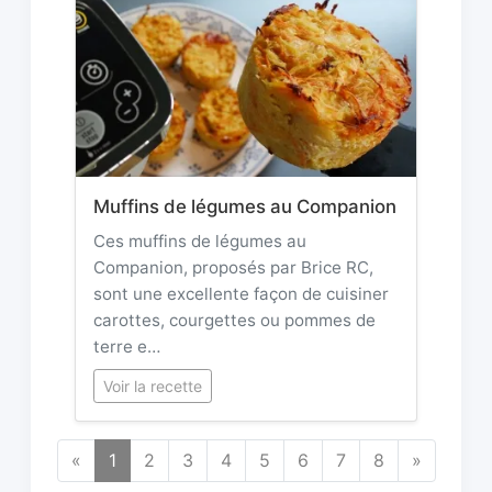
Muffins de légumes au Companion
Ces muffins de légumes au
Companion, proposés par Brice RC,
sont une excellente façon de cuisiner
carottes, courgettes ou pommes de
terre e…
Voir la recette
«
1
2
3
4
5
6
7
8
»