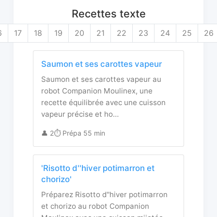
Recettes texte
6
17
18
19
20
21
22
23
24
25
26
Saumon et ses carottes vapeur
Saumon et ses carottes vapeur au
robot Companion Moulinex, une
recette équilibrée avec une cuisson
vapeur précise et ho…
👤 2
⏱️ Prépa 55 min
'Risotto d''hiver potimarron et
chorizo'
Préparez Risotto d''hiver potimarron
et chorizo au robot Companion