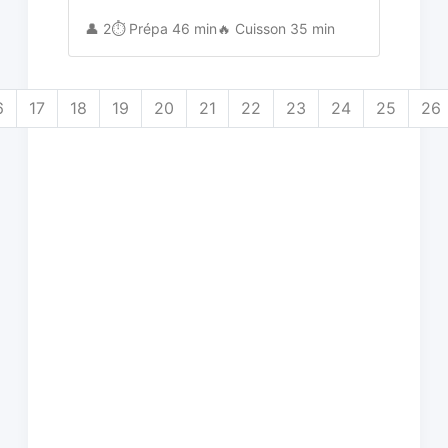
👤 2
⏱️ Prépa 46 min
🔥 Cuisson 35 min
6
17
18
19
20
21
22
23
24
25
26