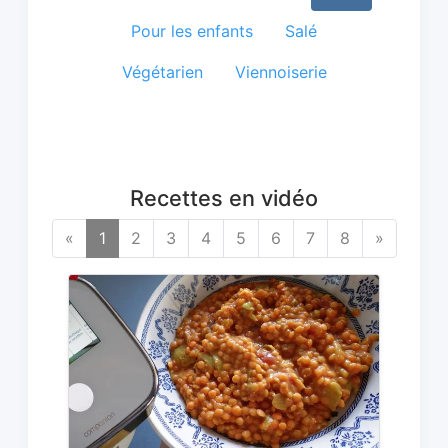
Pour les enfants
Salé
Végétarien
Viennoiserie
Recettes en vidéo
«
1
2
3
4
5
6
7
8
»