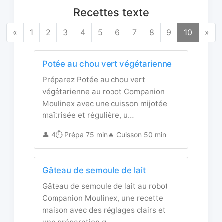
Recettes texte
«
1
2
3
4
5
6
7
8
9
10
»
Potée au chou vert végétarienne
Préparez Potée au chou vert
végétarienne au robot Companion
Moulinex avec une cuisson mijotée
maîtrisée et régulière, u…
👤 4
⏱️ Prépa 75 min
🔥 Cuisson 50 min
Gâteau de semoule de lait
Gâteau de semoule de lait au robot
Companion Moulinex, une recette
maison avec des réglages clairs et
une préparation g…