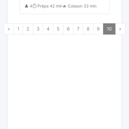
👤 4
⏱️ Prépa 42 min
🔥 Cuisson 33 min
«
1
2
3
4
5
6
7
8
9
10
»