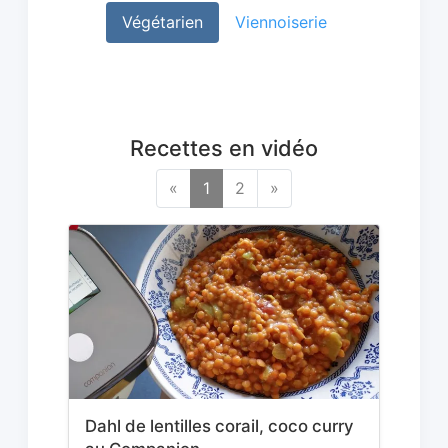
Végétarien
Viennoiserie
Recettes en vidéo
«
1
2
»
Dahl de lentilles corail, coco curry