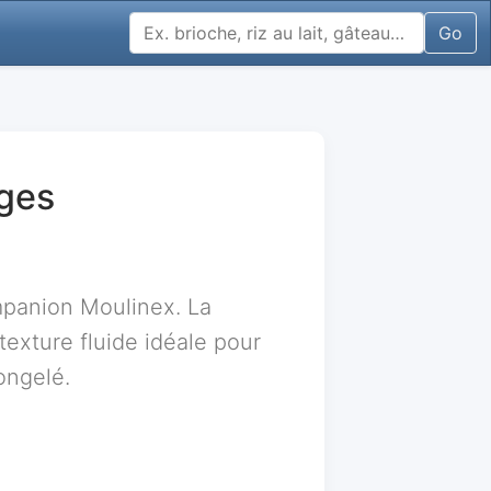
Go
uges
ompanion Moulinex. La
texture fluide idéale pour
ongelé.