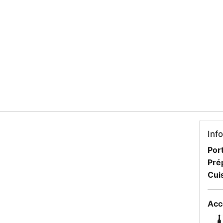
Inf
Port
Pré
Cui
Acc