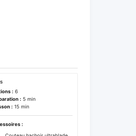
os
ions :
6
paration :
5 min
sson :
15 min
essoires :
Couteau hachoir ultrablade