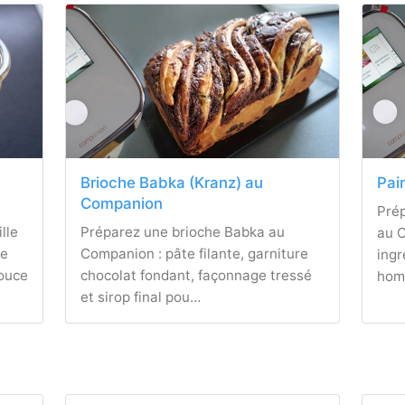
Brioche Babka (Kranz) au
Pai
Companion
Prép
lle
Préparez une brioche Babka au
au C
re
Companion : pâte filante, garniture
ingr
douce
chocolat fondant, façonnage tressé
hom
et sirop final pou…