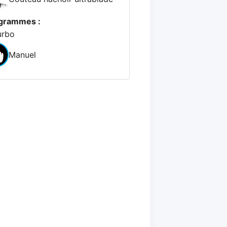
grammes :
urbo
Manuel