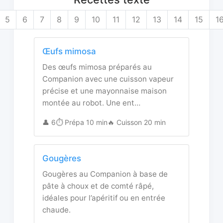
5
6
7
8
9
10
11
12
13
14
15
1
Œufs mimosa
Des œufs mimosa préparés au
Companion avec une cuisson vapeur
précise et une mayonnaise maison
montée au robot. Une ent…
👤 6
⏱️ Prépa 10 min
🔥 Cuisson 20 min
Gougères
Gougères au Companion à base de
pâte à choux et de comté râpé,
idéales pour l’apéritif ou en entrée
chaude.