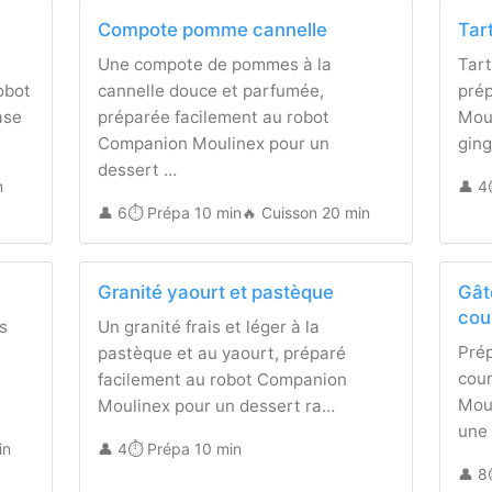
Compote pomme cannelle
Tar
Une compote de pommes à la
Tart
obot
cannelle douce et parfumée,
pré
ase
préparée facilement au robot
Moul
Companion Moulinex pour un
ging
dessert …
n
👤 4
👤 6
⏱️ Prépa 10 min
🔥 Cuisson 20 min
Granité yaourt et pastèque
Gât
cou
s
Un granité frais et léger à la
Prép
pastèque et au yaourt, préparé
cou
facilement au robot Companion
Moul
Moulinex pour un dessert ra…
une
in
👤 4
⏱️ Prépa 10 min
👤 8