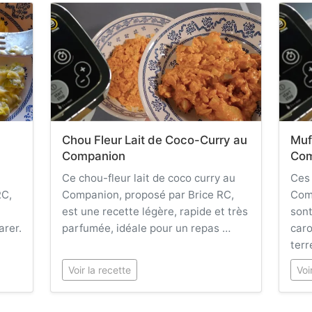
Chou Fleur Lait de Coco-Curry au
Muf
Companion
Com
Ce chou-fleur lait de coco curry au
Ces
RC,
Companion, proposé par Brice RC,
Comp
est une recette légère, rapide et très
sont
arer.
parfumée, idéale pour un repas …
car
terr
Voir la recette
Voi