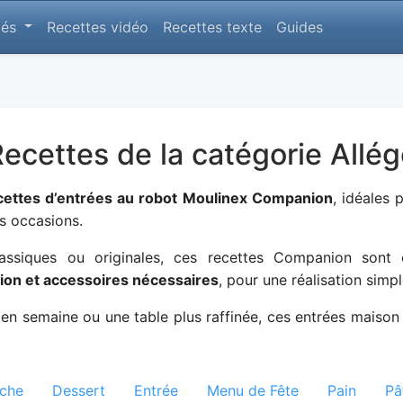
lés
Recettes vidéo
Recettes texte
Guides
ecettes de la catégorie Allé
cettes d’entrées au robot Moulinex Companion
, idéales
s occasions.
lassiques ou originales, ces recettes Companion sont
on et accessoires nécessaires
, pour une réalisation simpl
en semaine ou une table plus raffinée, ces entrées maison
oche
Dessert
Entrée
Menu de Fête
Pain
Pâ