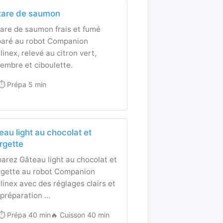
tare de saumon
are de saumon frais et fumé
paré au robot Companion
inex, relevé au citron vert,
embre et ciboulette.
⏱️ Prépa 5 min
eau light au chocolat et
rgette
arez Gâteau light au chocolat et
rgette au robot Companion
inex avec des réglages clairs et
 préparation …
⏱️ Prépa 40 min
🔥 Cuisson 40 min