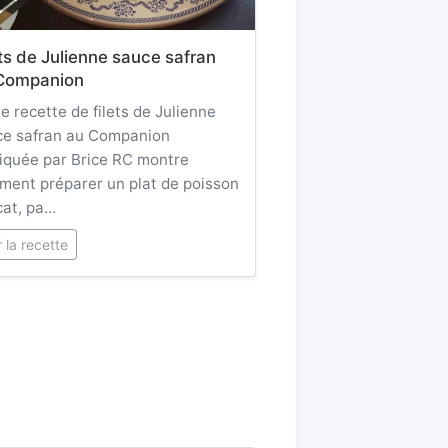
ets de Julienne sauce safran
Companion
e recette de filets de Julienne
ce safran au Companion
iquée par Brice RC montre
ent préparer un plat de poisson
cat, pa…
r la recette