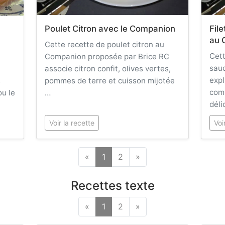
Poulet Citron avec le Companion
Fil
au 
Cette recette de poulet citron au
Cett
Companion proposée par Brice RC
sau
associe citron confit, olives vertes,
expl
s
pommes de terre et cuisson mijotée
comm
ou le
…
déli
Voir la recette
Voi
«
1
2
»
Recettes texte
«
1
2
»