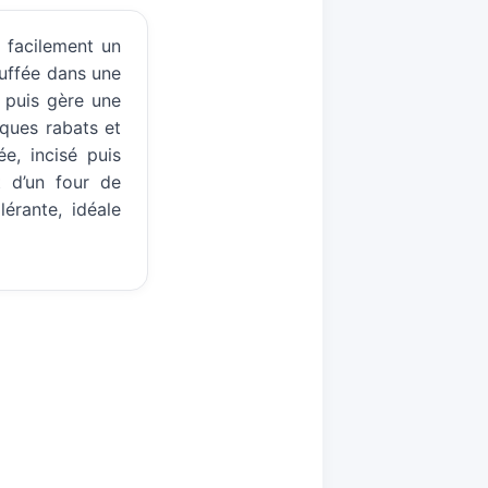
 facilement un
ouffée dans une
 puis gère une
ques rabats et
e, incisé puis
t d’un four de
érante, idéale