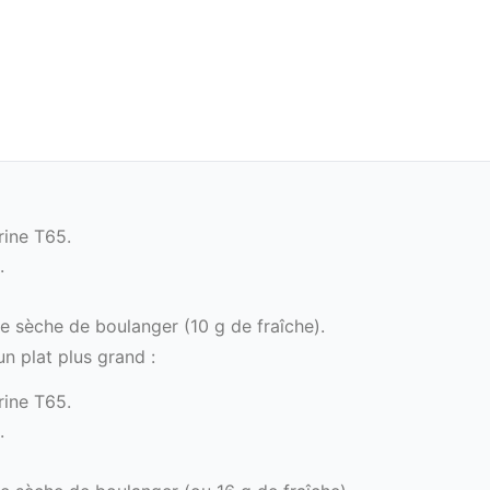
rine T65.
.
re sèche de boulanger (10 g de fraîche).
un plat plus grand :
rine T65.
.