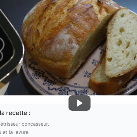
a recette :
 pétrisseur concasseur.
 et la levure.