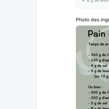
8 g de levu
Photo des ingr