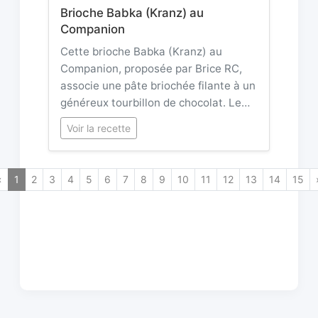
Brioche Babka (Kranz) au
Companion
Cette brioche Babka (Kranz) au
Companion, proposée par Brice RC,
associe une pâte briochée filante à un
généreux tourbillon de chocolat. Le…
Voir la recette
«
1
2
3
4
5
6
7
8
9
10
11
12
13
14
15