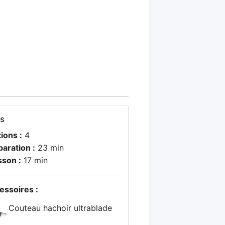
os
ions :
4
paration :
23 min
sson :
17 min
essoires :
Couteau hachoir ultrablade