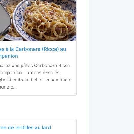
es à la Carbonara (Ricca) au
panion
parez des pâtes Carbonara Ricca
ompanion : lardons rissolés,
hetti cuits au bol et liaison finale
jaune p…
me de lentilles au lard