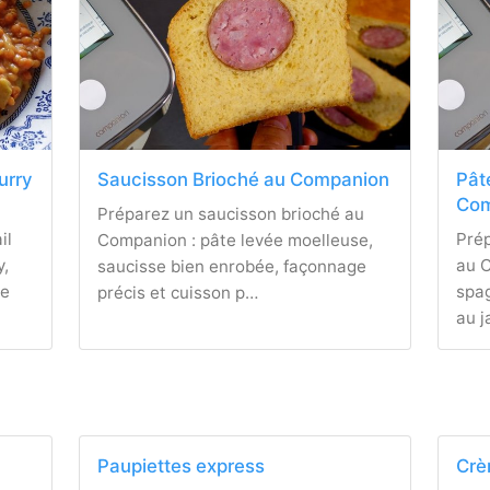
curry
Saucisson Brioché au Companion
Pât
Com
Préparez un saucisson brioché au
il
Pré
Companion : pâte levée moelleuse,
y,
au C
saucisse bien enrobée, façonnage
te
spag
précis et cuisson p…
au 
Paupiettes express
Crè