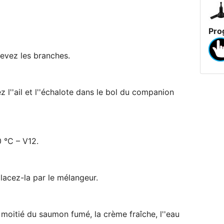
Pro
nlevez les branches.
ez l''ail et l''échalote dans le bol du companion
0 °C – V12.
placez-la par le mélangeur.
a moitié du saumon fumé, la crème fraîche, l''eau