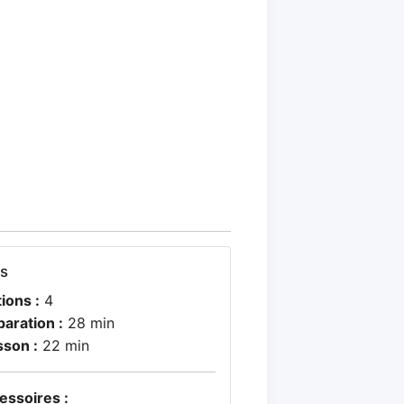
os
ions :
4
paration :
28 min
sson :
22 min
essoires :