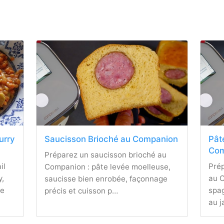
curry
Saucisson Brioché au Companion
Pât
Com
Préparez un saucisson brioché au
il
Pré
Companion : pâte levée moelleuse,
y,
au C
saucisse bien enrobée, façonnage
te
spag
précis et cuisson p…
au 