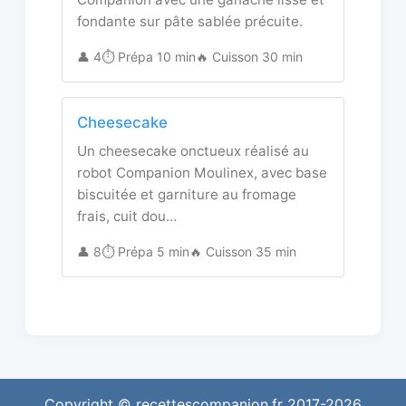
fondante sur pâte sablée précuite.
👤 4
⏱️ Prépa 10 min
🔥 Cuisson 30 min
Cheesecake
Un cheesecake onctueux réalisé au
robot Companion Moulinex, avec base
biscuitée et garniture au fromage
frais, cuit dou…
👤 8
⏱️ Prépa 5 min
🔥 Cuisson 35 min
Copyright © recettescompanion.fr 2017-2026