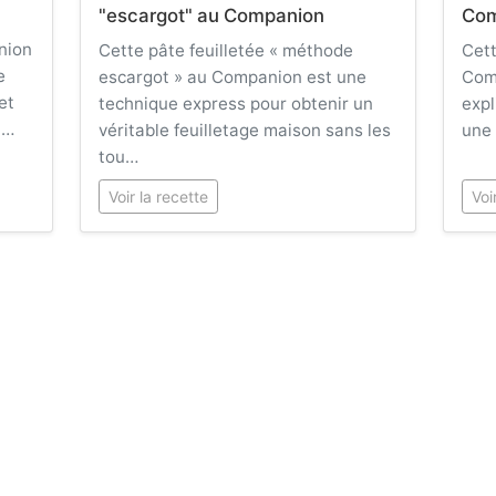
"escargot" au Companion
Com
nion
Cette pâte feuilletée « méthode
Cett
e
escargot » au Companion est une
Com
et
technique express pour obtenir un
expl
 …
véritable feuilletage maison sans les
une 
tou…
Voir la recette
Voi