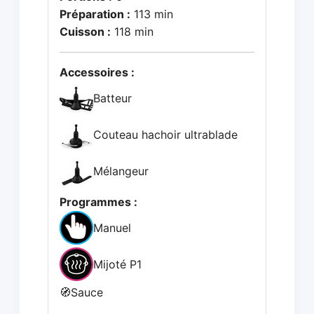
Préparation :
113 min
Cuisson :
118 min
Accessoires :
Batteur
Couteau hachoir ultrablade
Mélangeur
Programmes :
Manuel
Mijoté P1
🧭
Sauce