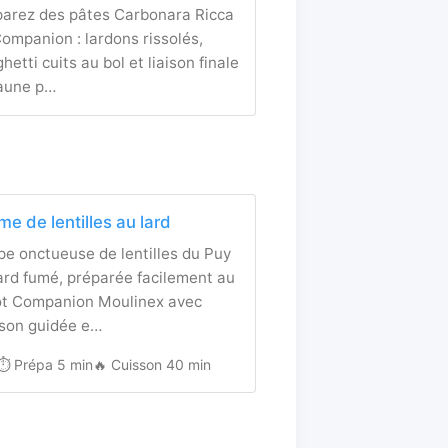
parez des pâtes Carbonara Ricca
ompanion : lardons rissolés,
hetti cuits au bol et liaison finale
jaune p…
me de lentilles au lard
e onctueuse de lentilles du Puy
ard fumé, préparée facilement au
ot Companion Moulinex avec
sson guidée e…
⏱️ Prépa 5 min
🔥 Cuisson 40 min