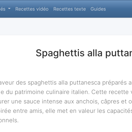
lés
Recettes vidéo
Recettes texte
Guides
Spaghettis alla putt
aveur des spaghettis alla puttanesca préparés
e du patrimoine culinaire italien. Cette recette
rer une sauce intense aux anchois, câpres et ol
irée entre amis, elle met en valeur les capacit
onnels.