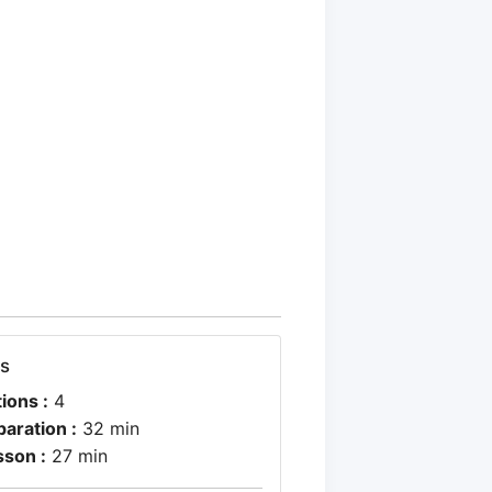
os
ions :
4
paration :
32 min
sson :
27 min