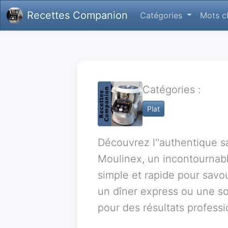
Recettes Companion
Catégories
Mots c
Catégories :
Plat
Découvrez l''authentique s
Moulinex, un incontournabl
simple et rapide pour savou
un dîner express ou une so
pour des résultats professi