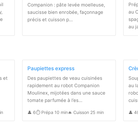
il
Pré
Companion : pâte levée moelleuse,
y,
au C
saucisse bien enrobée, façonnage
te
spag
précis et cuisson p…
au 
Paupiettes express
Crè
s et
Des paupiettes de veau cuisinées
Soup
rapidement au robot Companion
au l
Moulinex, mijotées dans une sauce
rob
tomate parfumée à l’es…
cui
in
👤 6
⏱️ Prépa 10 min
🔥 Cuisson 25 min
👤 4