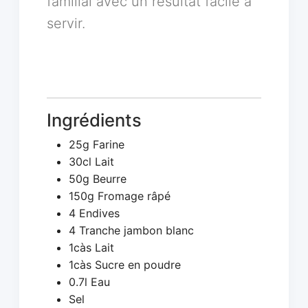
familial avec un résultat facile à
servir.
Ingrédients
25g Farine
30cl Lait
50g Beurre
150g Fromage râpé
4 Endives
4 Tranche jambon blanc
1càs Lait
1càs Sucre en poudre
0.7l Eau
Sel