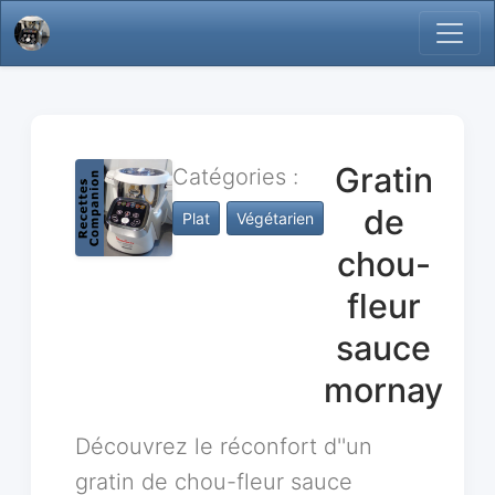
Gratin
Catégories :
de
Plat
Végétarien
chou-
fleur
sauce
mornay
Découvrez le réconfort d''un
gratin de chou-fleur sauce