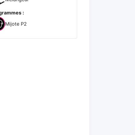
grammes :
Mijote P2