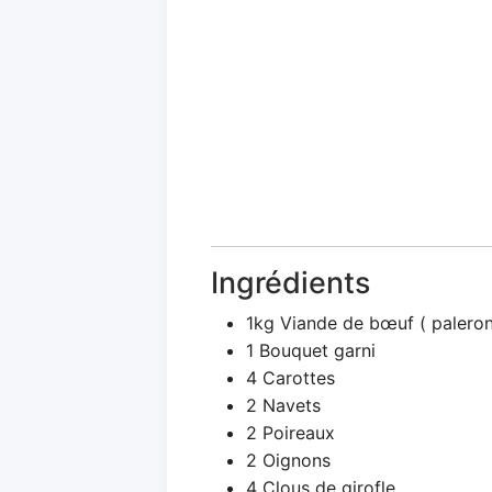
Ingrédients
1kg Viande de bœuf ( paleron, 
1 Bouquet garni
4 Carottes
2 Navets
2 Poireaux
2 Oignons
4 Clous de girofle