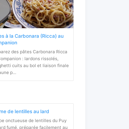
es à la Carbonara (Ricca) au
panion
parez des pâtes Carbonara Ricca
ompanion : lardons rissolés,
hetti cuits au bol et liaison finale
jaune p…
me de lentilles au lard
e onctueuse de lentilles du Puy
ard fumé, préparée facilement au