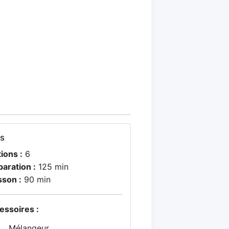
os
ions :
6
paration :
125 min
sson :
90 min
essoires :
Mélangeur