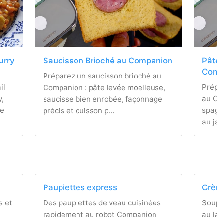
curry
Saucisson Brioché au Companion
Pât
Com
Préparez un saucisson brioché au
il
Pré
Companion : pâte levée moelleuse,
y,
au C
saucisse bien enrobée, façonnage
te
spag
précis et cuisson p…
au 
Paupiettes express
Crè
s et
Des paupiettes de veau cuisinées
Soup
rapidement au robot Companion
au l