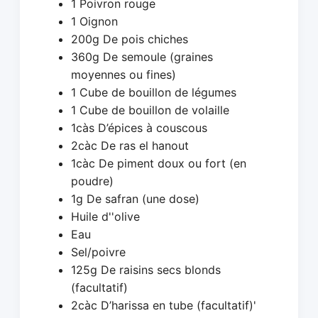
1 Poivron rouge
1 Oignon
200g De pois chiches
360g De semoule (graines
moyennes ou fines)
1 Cube de bouillon de légumes
1 Cube de bouillon de volaille
1càs D’épices à couscous
2càc De ras el hanout
1càc De piment doux ou fort (en
poudre)
1g De safran (une dose)
Huile d''olive
Eau
Sel/poivre
125g De raisins secs blonds
(facultatif)
2càc D’harissa en tube (facultatif)'