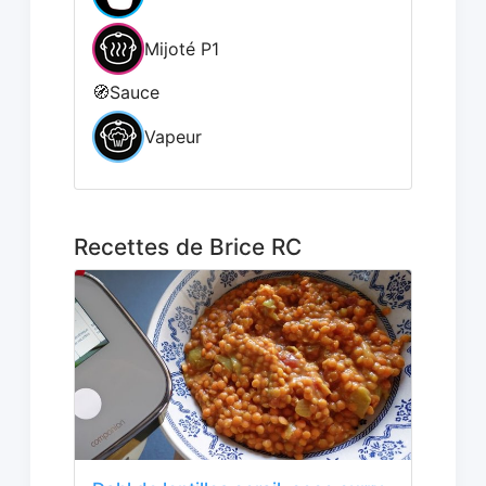
Mijoté P1
🧭
Sauce
Vapeur
Recettes de Brice RC