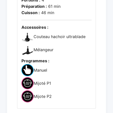
Portions :
4
Préparation :
61 min
Cuisson :
46 min
Accessoires :
Couteau hachoir ultrablade
Mélangeur
Programmes :
Manuel
Mijoté P1
Mijote P2