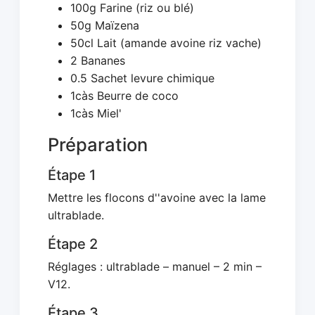
100g Farine (riz ou blé)
50g Maïzena
50cl Lait (amande avoine riz vache)
2 Bananes
0.5 Sachet levure chimique
1càs Beurre de coco
1càs Miel'
Préparation
Étape 1
Mettre les flocons d''avoine avec la lame
ultrablade.
Étape 2
Réglages : ultrablade – manuel – 2 min –
V12.
Étape 3