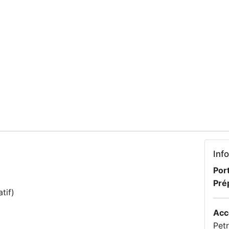
Inf
Port
Pré
tif)
Acc
Pet