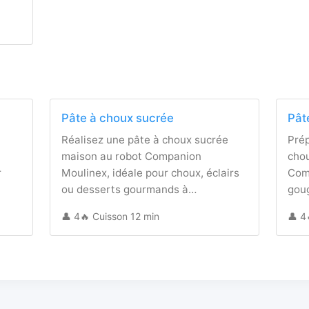
Pâte à choux sucrée
Pât
Réalisez une pâte à choux sucrée
Prép
t
maison au robot Companion
chou
r
Moulinex, idéale pour choux, éclairs
Com
ou desserts gourmands à…
goug
👤 4
🔥 Cuisson 12 min
👤 4