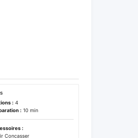
os
ions :
4
paration :
10 min
essoires :
rir Concasser