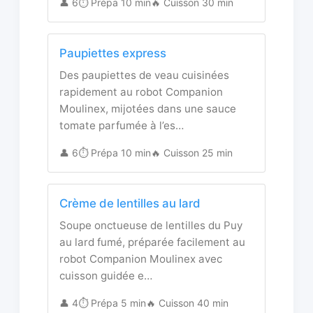
👤 6
⏱️ Prépa 10 min
🔥 Cuisson 30 min
Paupiettes express
Des paupiettes de veau cuisinées
rapidement au robot Companion
Moulinex, mijotées dans une sauce
tomate parfumée à l’es…
👤 6
⏱️ Prépa 10 min
🔥 Cuisson 25 min
Crème de lentilles au lard
Soupe onctueuse de lentilles du Puy
au lard fumé, préparée facilement au
robot Companion Moulinex avec
cuisson guidée e…
👤 4
⏱️ Prépa 5 min
🔥 Cuisson 40 min