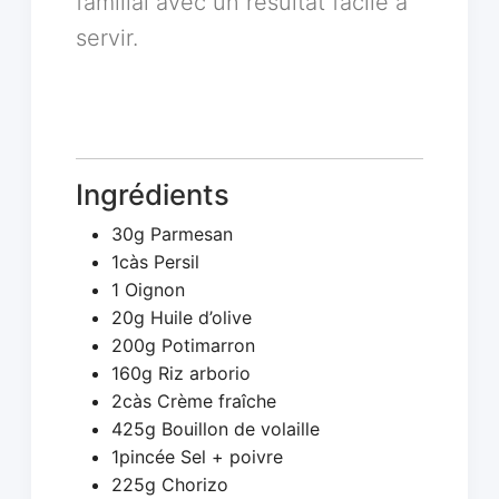
familial avec un résultat facile à
servir.
Ingrédients
30g Parmesan
1càs Persil
1 Oignon
20g Huile d’olive
200g Potimarron
160g Riz arborio
2càs Crème fraîche
425g Bouillon de volaille
1pincée Sel + poivre
225g Chorizo