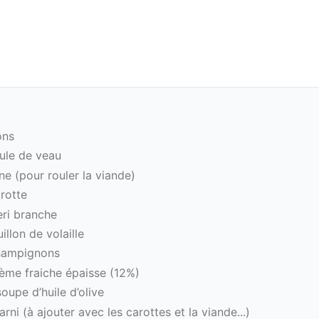
ons
ule de veau
ne (pour rouler la viande)
rotte
eri branche
illon de volaille
hampignons
ème fraiche épaisse (12%)
soupe d’huile d’olive
rni (à ajouter avec les carottes et la viande...)