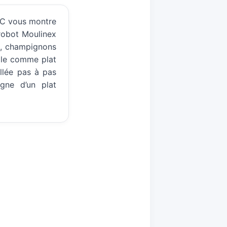
RC vous montre
robot Moulinex
s, champignons
éale comme plat
llée pas à pas
gne d’un plat