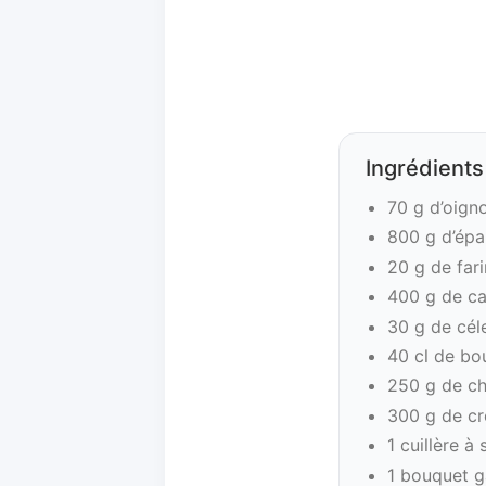
Ingrédients
70 g d’oign
800 g d’épa
20 g de fari
400 g de ca
30 g de cél
40 cl de bou
250 g de c
300 g de cr
1 cuillère à 
1 bouquet ga