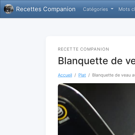
Recettes Companion
Catégories
Mots c
RECETTE COMPANION
Blanquette de v
Accueil
Plat
Blanquette de veau 