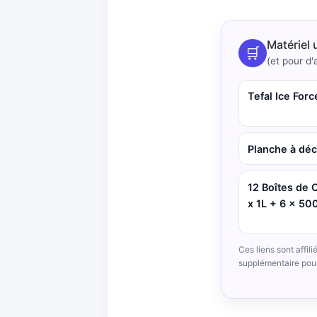
Matériel 
🛒
(et pour d'a
Tefal Ice For
Planche à déc
12 Boîtes de 
x 1L + 6 x 5
Ces liens sont affil
supplémentaire pou