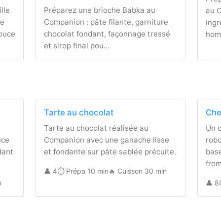
lle
Préparez une brioche Babka au
au C
re
Companion : pâte filante, garniture
ingr
douce
chocolat fondant, façonnage tressé
hom
et sirop final pou…
Tarte au chocolat
Che
u
Tarte au chocolat réalisée au
Un 
uce
Companion avec une ganache lisse
rob
dant
et fondante sur pâte sablée précuite.
base
from
👤 4
⏱️ Prépa 10 min
🔥 Cuisson 30 min
n
👤 8