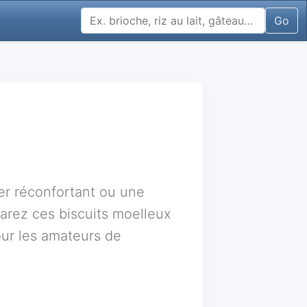
Go
er réconfortant ou une
rez ces biscuits moelleux
our les amateurs de