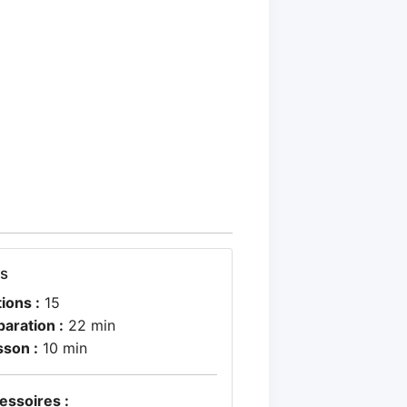
os
ions :
15
paration :
22 min
sson :
10 min
essoires :