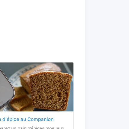
n d'épice au Companion
arez un pain d’épices moelleux