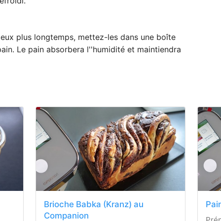
efroidi.
eux plus longtemps, mettez-les dans une boîte
in. Le pain absorbera l''humidité et maintiendra
Brioche Babka (Kranz) au
Pai
Companion
Prép