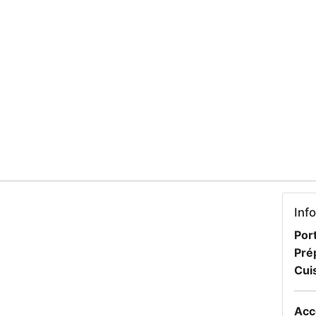
Inf
Port
Pré
Cui
Acc