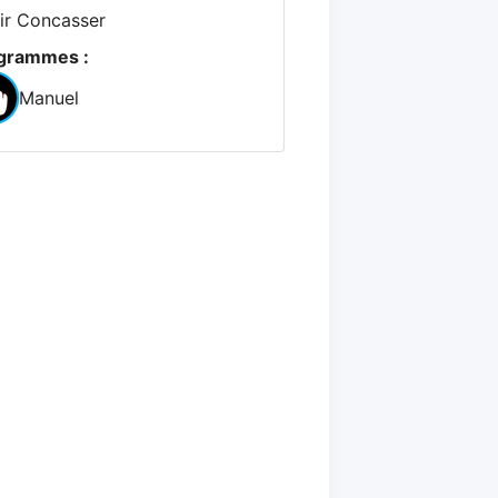
rir Concasser
grammes :
Manuel