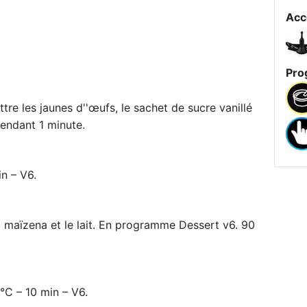
Acc
Pro
re les jaunes d''œufs, le sachet de sucre vanillé
pendant 1 minute.
in – V6.
la maïzena et le lait. En programme Dessert v6. 90
°C – 10 min – V6.