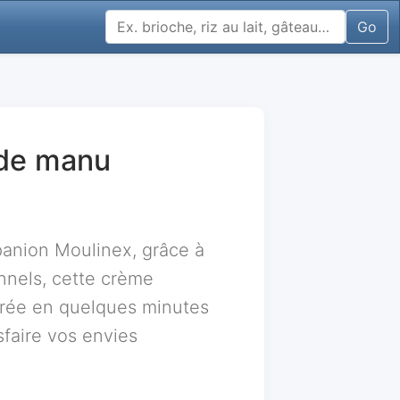
Go
 de manu
panion Moulinex, grâce à
onnels, cette crème
arée en quelques minutes
faire vos envies