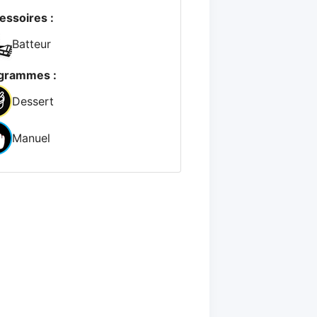
essoires :
Batteur
grammes :
Dessert
Manuel