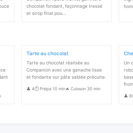
douce
chocolat fondant, façonnage tressé
hom
et sirop final pou…
Tarte au chocolat
Che
u
Tarte au chocolat réalisée au
Un 
uce
Companion avec une ganache lisse
rob
dant
et fondante sur pâte sablée précuite.
base
from
👤 4
⏱️ Prépa 10 min
🔥 Cuisson 30 min
n
👤 8