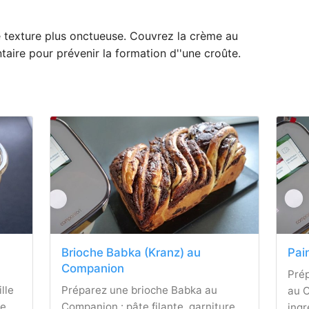
 texture plus onctueuse. Couvrez la crème au
taire pour prévenir la formation d''une croûte.
Brioche Babka (Kranz) au
Pai
Companion
Prép
lle
Préparez une brioche Babka au
au C
re
Companion : pâte filante, garniture
ingr