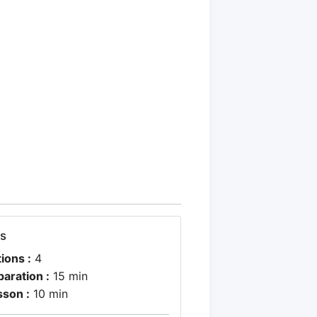
os
ions :
4
paration :
15 min
sson :
10 min