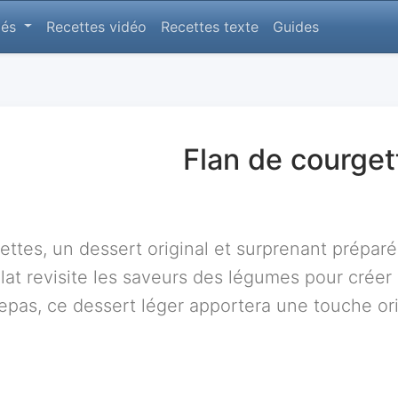
lés
Recettes vidéo
Recettes texte
Guides
Flan de courget
ettes, un dessert original et surprenant préparé
at revisite les saveurs des légumes pour crée
 repas, ce dessert léger apportera une touche o