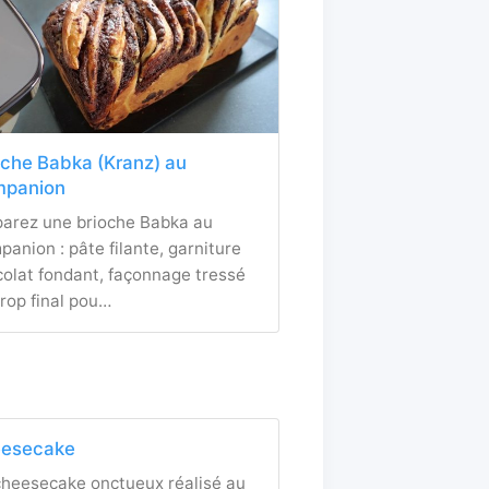
oche Babka (Kranz) au
panion
parez une brioche Babka au
anion : pâte filante, garniture
olat fondant, façonnage tressé
irop final pou…
esecake
cheesecake onctueux réalisé au