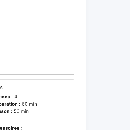
os
ions :
4
paration :
60 min
sson :
56 min
essoires :