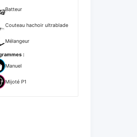
Batteur
Couteau hachoir ultrablade
Mélangeur
grammes :
Manuel
Mijoté P1