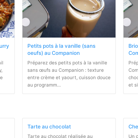
curry
Petits pots à la vanille (sans
Bri
oeufs) au Companion
Com
il
Préparez des petits pots à la vanille
Pré
y,
sans œufs au Companion : texture
Comp
te
entre crème et yaourt, cuisson douce
choc
au programm…
et s
Tarte au chocolat
Che
u
Tarte au chocolat réalisée au
Un 