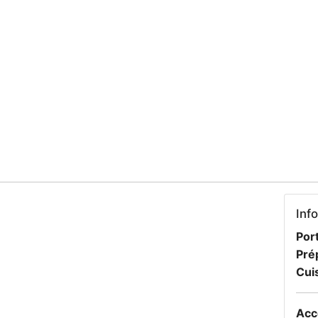
Inf
Port
Pré
Cui
Acc