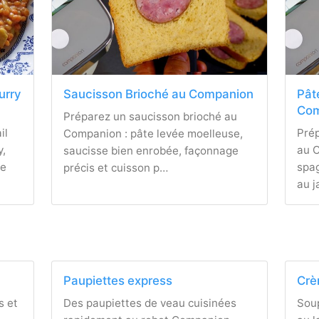
curry
Saucisson Brioché au Companion
Pât
Com
Préparez un saucisson brioché au
il
Pré
Companion : pâte levée moelleuse,
y,
au C
saucisse bien enrobée, façonnage
te
spag
précis et cuisson p…
au 
Paupiettes express
Crè
s et
Des paupiettes de veau cuisinées
Soup