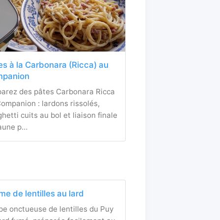
es à la Carbonara (Ricca) au
panion
parez des pâtes Carbonara Ricca
ompanion : lardons rissolés,
hetti cuits au bol et liaison finale
jaune p…
me de lentilles au lard
e onctueuse de lentilles du Puy