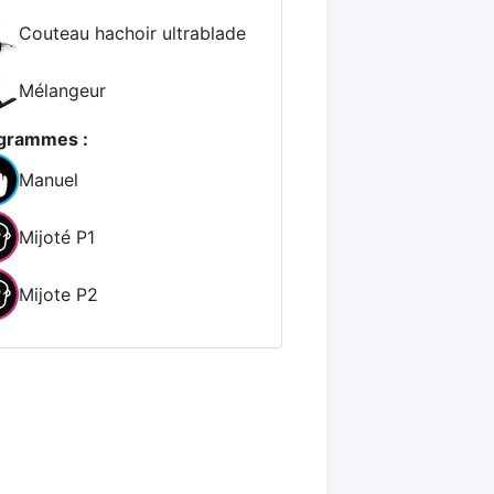
Couteau hachoir ultrablade
Mélangeur
grammes :
Manuel
Mijoté P1
Mijote P2