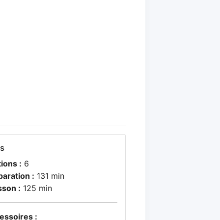
os
ions :
6
paration :
131 min
sson :
125 min
essoires :