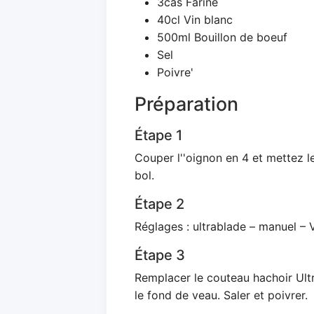
3càs Farine
40cl Vin blanc
500ml Bouillon de boeuf
Sel
Poivre'
Préparation
Étape 1
Couper l''oignon en 4 et mettez l
bol.
Étape 2
Réglages : ultrablade – manuel – V
Étape 3
Remplacer le couteau hachoir Ultra
le fond de veau. Saler et poivrer.