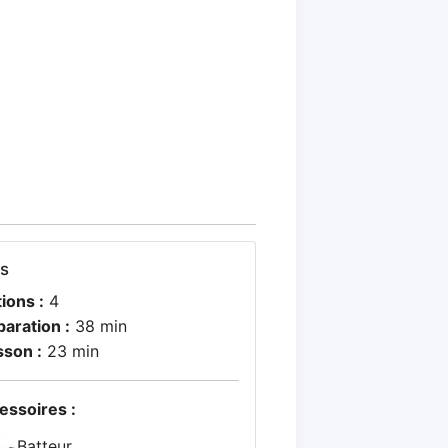
os
ions :
4
paration :
38 min
sson :
23 min
essoires :
Batteur