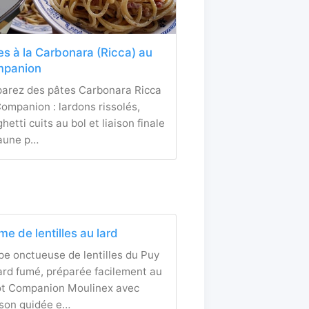
es à la Carbonara (Ricca) au
panion
parez des pâtes Carbonara Ricca
ompanion : lardons rissolés,
hetti cuits au bol et liaison finale
jaune p…
me de lentilles au lard
e onctueuse de lentilles du Puy
ard fumé, préparée facilement au
ot Companion Moulinex avec
sson guidée e…