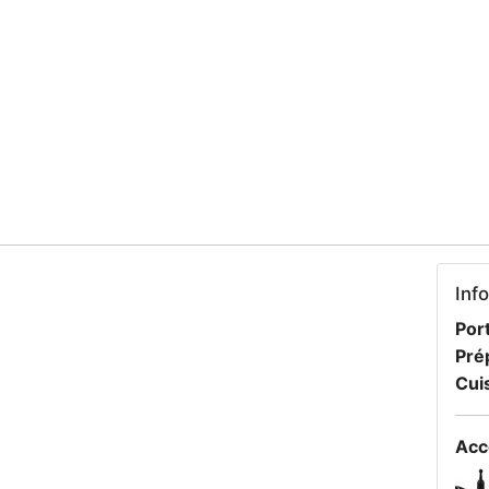
Inf
Port
Pré
Cui
Acc