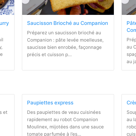
curry
Saucisson Brioché au Companion
Pât
Com
Préparez un saucisson brioché au
il
Pré
Companion : pâte levée moelleuse,
y,
au C
saucisse bien enrobée, façonnage
te
spag
précis et cuisson p…
au 
Paupiettes express
Crè
s et
Des paupiettes de veau cuisinées
Soup
rapidement au robot Companion
au l
Moulinex, mijotées dans une sauce
rob
tomate parfumée à l’es…
cui